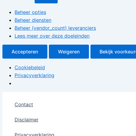
Beheer opties
Beheer diensten
Beheer {vendor_count} leveranciers
Lees meer over deze doeleinden
Accepteren
Weigeren
Bekijk voorkeu
Cookiebeleid
Privacyverklaring
Ga
naar
Contact
de
inhoud
Disclaimer
Privacyverklaring