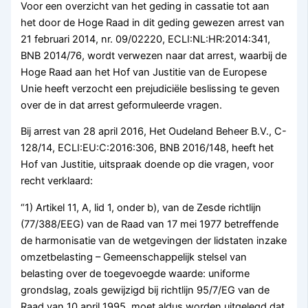
Voor een overzicht van het geding in cassatie tot aan
het door de Hoge Raad in dit geding gewezen arrest van
21 februari 2014, nr. 09/02220, ECLI:NL:HR:2014:341,
BNB 2014/76, wordt verwezen naar dat arrest, waarbij de
Hoge Raad aan het Hof van Justitie van de Europese
Unie heeft verzocht een prejudiciële beslissing te geven
over de in dat arrest geformuleerde vragen.
Bij arrest van 28 april 2016, Het Oudeland Beheer B.V., C-
128/14, ECLI:EU:C:2016:306, BNB 2016/148, heeft het
Hof van Justitie, uitspraak doende op die vragen, voor
recht verklaard:
“1) Artikel 11, A, lid 1, onder b), van de Zesde richtlijn
(77/388/EEG) van de Raad van 17 mei 1977 betreffende
de harmonisatie van de wetgevingen der lidstaten inzake
omzetbelasting – Gemeenschappelijk stelsel van
belasting over de toegevoegde waarde: uniforme
grondslag, zoals gewijzigd bij richtlijn 95/7/EG van de
Raad van 10 april 1995, moet aldus worden uitgelegd dat