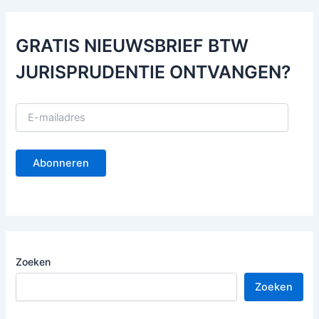
GRATIS NIEUWSBRIEF BTW
JURISPRUDENTIE ONTVANGEN?
E
-
m
a
Abonneren
i
l
a
d
r
e
s
Zoeken
Zoeken