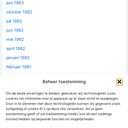
juni 1983
oktober 1982
juli 1982
juni 1982
mei 1982
april 1982
januari 1982
februari 1981
december 1979
Beheer toestemming
juni 1979
Om de beste ervaringen te bieden, gebruiken wij technologieën zoals
mei 1977
cookies om informatie over je apparaat op te slaan en/of te raadplegen.
februari 1977
Door in te stemmen met deze technologieën kunnen wij gegevens zoals
surfgedrag of unieke ID's op deze site verwerken. Als je geen
mei 1976
toestemming geeft of uw toestemming intrekt, kan dit een nadelige
invloed hebben op bepaalde functies en mogelijkheden.
oktober 1974