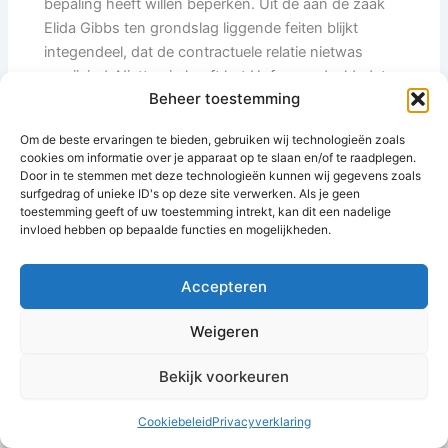
bepaling heeft willen beperken. Uit de aan de zaak
Elida Gibbs ten grondslag liggende feiten blijkt
integendeel, dat de contractuele relatie nietwas
gewijzigd. Niettemin heeft het Hof geoordeeld, dat
Beheer toestemming
artikel 11 C, lid 1, van de Zesde richtlijn van
toepassing was.
Om de beste ervaringen te bieden, gebruiken wij technologieën zoals
cookies om informatie over je apparaat op te slaan en/of te raadplegen.
34.
Door in te stemmen met deze technologieën kunnen wij gegevens zoals
Subsidiair voert Freemans aan, dat artikel 11 C, lid
surfgedrag of unieke ID's op deze site verwerken. Als je geen
1, aldus moet worden uitgelegd, dat in het kader van
toestemming geeft of uw toestemming intrekt, kan dit een nadelige
invloed hebben op bepaalde functies en mogelijkheden.
het systeem van verkoopbevordering als bedoeld in
het hoofdgeding, de maatstaf van heffing moet
worden verlaagd op het tijdstip waarop het als
Accepteren
korting eigen aankopen betaalde bedrag op de
Weigeren
rekening van de agent wordt gecrediteerd.
35.
Bekijk voorkeuren
Op het tijdstip waarop Freemans de in haar
boekhouding voor een agent opgenomen rekening
Cookiebeleid
Privacyverklaring
met het betrokken bedrag crediteert, heeft zij de