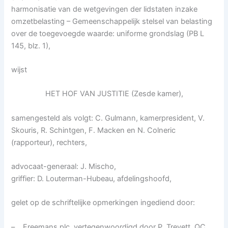
harmonisatie van de wetgevingen der lidstaten inzake
omzetbelasting – Gemeenschappelijk stelsel van belasting
over de toegevoegde waarde: uniforme grondslag (PB L
145, blz. 1),
wijst
HET HOF VAN JUSTITIE (Zesde kamer),
samengesteld als volgt: C. Gulmann, kamerpresident, V.
Skouris, R. Schintgen, F. Macken en N. Colneric
(rapporteur), rechters,
advocaat-generaal: J. Mischo,
griffier: D. Louterman-Hubeau, afdelingshoofd,
gelet op de schriftelijke opmerkingen ingediend door:
– Freemans plc, vertegenwoordigd door P. Trevett, QC,