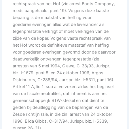
rechtspraak van het Hof (zie arrest Boots Company,
reeds aangehaald, punt 19). Volgens deze laatste
bepaling is de maatstaf van heffing voor
goederenleveringen alles wat de leverancier als
tegenprestatie verkrijgt of moet verkrijgen van de
zijde van de koper. Volgens vaste rechtspraak van
het Hof wordt de definitieve maatstaf van heffing
voor goederenleveringen gevormd door de daarvoor
daadwerkelijk ontvangen tegenprestatie (zie
arresten van 5 mei 1994, Glawe, C-38/93, Jurispr.
blz. I-1679, punt 8, en 24 oktober 1996, Argos
Distributors, C-288/94, Jurispr. blz. I-5311, punt 16).
Artikel 11 A, lid 1, sub a, verzekert aldus het beginsel
van de fiscale neutraliteit, dat inherent is aan het
gemeenschappelijk BTW-stelsel en dat dient te
gelden bij deuitlegging van de bepalingen van de
Zesde richtlijn (zie, in die zin, arrest van 24 oktober
1996, Elida Gibbs, C-317/94, Jurispr. blz. I-5339,
punten 26-31).