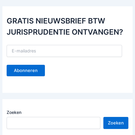
GRATIS NIEUWSBRIEF BTW
JURISPRUDENTIE ONTVANGEN?
E
-
m
a
Abonneren
i
l
a
d
r
e
s
Zoeken
Zoeken