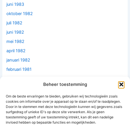
juni 1983
oktober 1982
juli 1982
juni 1982
mei 1982
april 1982
januari 1982
februari 1981
december 1979
Beheer toestemming
juni 1979
Om de beste ervaringen te bieden, gebruiken wij technologieën zoals
mei 1977
cookies om informatie over je apparaat op te slaan en/of te raadplegen.
februari 1977
Door in te stemmen met deze technologieën kunnen wij gegevens zoals
surfgedrag of unieke ID's op deze site verwerken. Als je geen
mei 1976
toestemming geeft of uw toestemming intrekt, kan dit een nadelige
invloed hebben op bepaalde functies en mogelijkheden.
oktober 1974