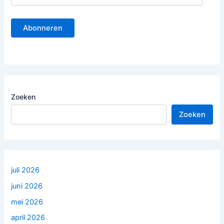
m
a
Abonneren
i
l
a
d
r
e
s
Zoeken
Zoeken
juli 2026
juni 2026
mei 2026
april 2026