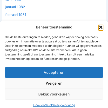
januari 1982
februari 1981
december 1979
Beheer toestemming
juni 1979
Om de beste ervaringen te bieden, gebruiken wij technologieën zoals
mei 1977
cookies om informatie over je apparaat op te slaan en/of te raadplegen.
februari 1977
Door in te stemmen met deze technologieën kunnen wij gegevens zoals
surfgedrag of unieke ID's op deze site verwerken. Als je geen
mei 1976
toestemming geeft of uw toestemming intrekt, kan dit een nadelige
invloed hebben op bepaalde functies en mogelijkheden.
oktober 1974
april 1967
Accepteren
Weigeren
Bekijk voorkeuren
Copyright © 2026 BTW jurisprudentie
Cookiebeleid
Privacyverklaring