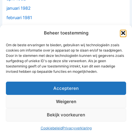
januari 1982
februari 1981
december 1979
Beheer toestemming
juni 1979
Om de beste ervaringen te bieden, gebruiken wij technologieën zoals
mei 1977
cookies om informatie over je apparaat op te slaan en/of te raadplegen.
februari 1977
Door in te stemmen met deze technologieën kunnen wij gegevens zoals
surfgedrag of unieke ID's op deze site verwerken. Als je geen
mei 1976
toestemming geeft of uw toestemming intrekt, kan dit een nadelige
invloed hebben op bepaalde functies en mogelijkheden.
oktober 1974
april 1967
Accepteren
Weigeren
Bekijk voorkeuren
Copyright © 2026 BTW jurisprudentie
Cookiebeleid
Privacyverklaring