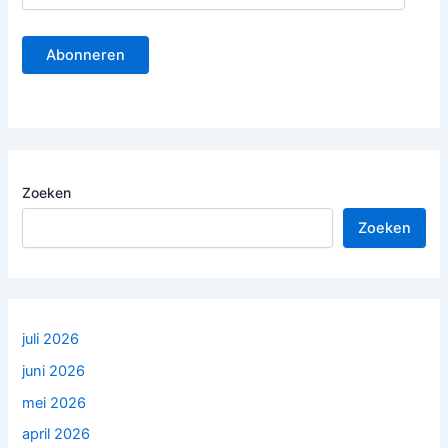
m
a
Abonneren
i
l
a
d
r
e
s
Zoeken
Zoeken
juli 2026
juni 2026
mei 2026
april 2026