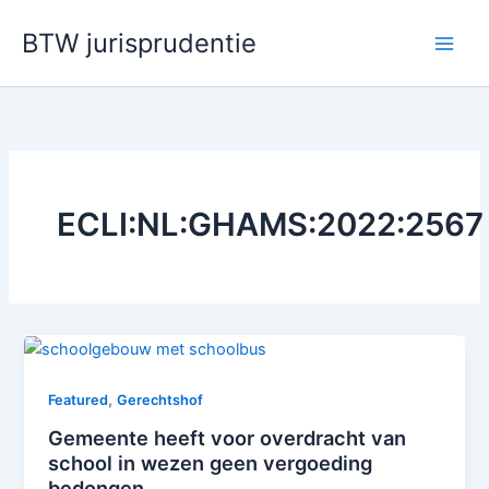
Ga
BTW jurisprudentie
naar
de
inhoud
ECLI:NL:GHAMS:2022:2567
,
Featured
Gerechtshof
Gemeente heeft voor overdracht van
school in wezen geen vergoeding
bedongen