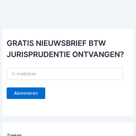
GRATIS NIEUWSBRIEF BTW
JURISPRUDENTIE ONTVANGEN?
E
-
m
a
Abonneren
i
l
a
d
r
e
s
Zoeken