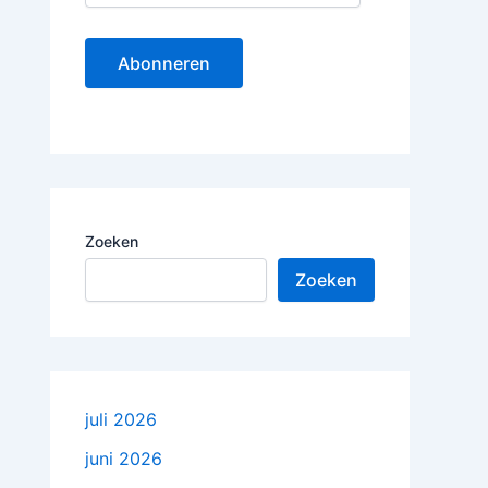
m
a
i
Abonneren
l
a
d
r
e
s
Zoeken
Zoeken
juli 2026
juni 2026