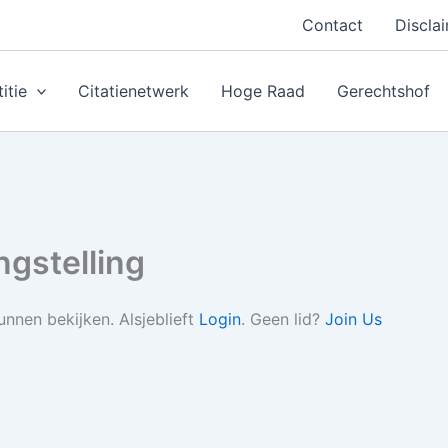
Contact
Discla
itie
Citatienetwerk
Hoge Raad
Gerechtshof
ngstelling
nnen bekijken. Alsjeblieft
Login
. Geen lid?
Join Us