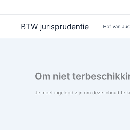
Ga
naar
de
BTW jurisprudentie
inhoud
Hof van Just
Om niet terbeschikki
Je moet ingelogd zijn om deze inhoud te ku