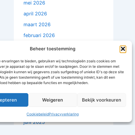
mei 2026
april 2026
maart 2026
februari 2026
januari 2026
Beheer toestemming
december 2025
 ervaringen te bieden, gebruiken wij technologieën zoals cookies om
ver je apparaat op te slaan en/of te raadplegen. Door in te stemmen met
november 2025
logieën kunnen wij gegevens zoals surfgedrag of unieke ID's op deze site
Als je geen toestemming geeft of uw toestemming intrekt, kan dit een
oktober 2025
vloed hebben op bepaalde functies en mogelijkheden.
september 2025
epteren
Weigeren
Bekijk voorkeuren
augustus 2025
juli 2025
Cookiebeleid
Privacyverklaring
juni 2025
mei 2025