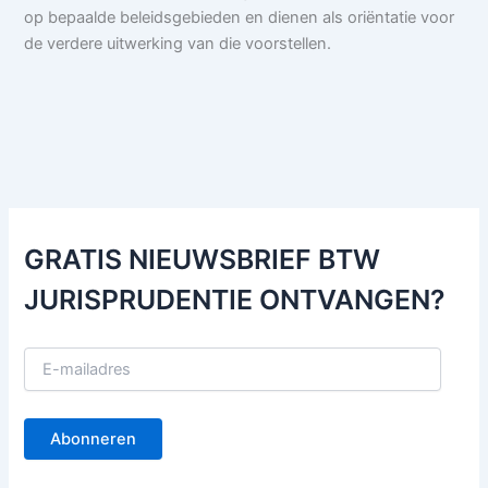
op bepaalde beleidsgebieden en dienen als oriëntatie voor
de verdere uitwerking van die voorstellen.
GRATIS NIEUWSBRIEF BTW
JURISPRUDENTIE ONTVANGEN?
E
-
m
a
Abonneren
i
l
a