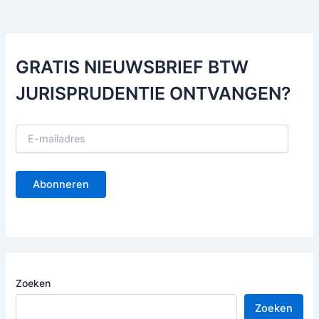
GRATIS NIEUWSBRIEF BTW
JURISPRUDENTIE ONTVANGEN?
E
-
m
a
Abonneren
i
l
a
d
r
e
s
Zoeken
Zoeken