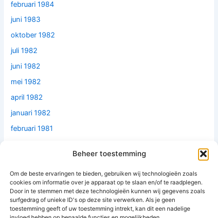
februari 1984
juni 1983
oktober 1982
juli 1982
juni 1982
mei 1982
april 1982
januari 1982
februari 1981
december 1979
Beheer toestemming
juni 1979
Om de beste ervaringen te bieden, gebruiken wij technologieën zoals
mei 1977
cookies om informatie over je apparaat op te slaan en/of te raadplegen.
februari 1977
Door in te stemmen met deze technologieën kunnen wij gegevens zoals
surfgedrag of unieke ID's op deze site verwerken. Als je geen
mei 1976
toestemming geeft of uw toestemming intrekt, kan dit een nadelige
invloed hebben op bepaalde functies en mogelijkheden.