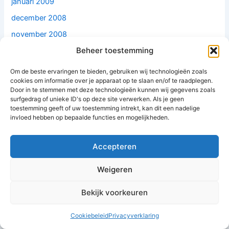
januari 2009
december 2008
november 2008
Beheer toestemming
oktober 2008
september 2008
Om de beste ervaringen te bieden, gebruiken wij technologieën zoals
cookies om informatie over je apparaat op te slaan en/of te raadplegen.
juli 2008
Door in te stemmen met deze technologieën kunnen wij gegevens zoals
juni 2008
surfgedrag of unieke ID's op deze site verwerken. Als je geen
toestemming geeft of uw toestemming intrekt, kan dit een nadelige
mei 2008
invloed hebben op bepaalde functies en mogelijkheden.
april 2008
Accepteren
maart 2008
februari 2008
Weigeren
december 2007
Bekijk voorkeuren
november 2007
oktober 2007
Cookiebeleid
Privacyverklaring