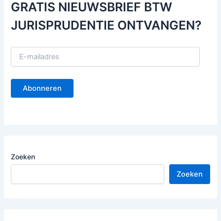
GRATIS NIEUWSBRIEF BTW
JURISPRUDENTIE ONTVANGEN?
E
-
m
a
Abonneren
i
l
a
d
r
e
s
Zoeken
Zoeken