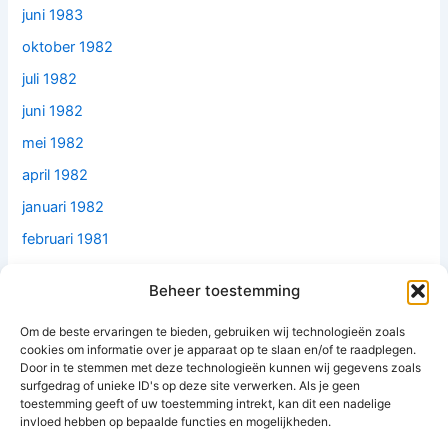
juni 1983
oktober 1982
juli 1982
juni 1982
mei 1982
april 1982
januari 1982
februari 1981
december 1979
Beheer toestemming
juni 1979
Om de beste ervaringen te bieden, gebruiken wij technologieën zoals
mei 1977
cookies om informatie over je apparaat op te slaan en/of te raadplegen.
februari 1977
Door in te stemmen met deze technologieën kunnen wij gegevens zoals
surfgedrag of unieke ID's op deze site verwerken. Als je geen
mei 1976
toestemming geeft of uw toestemming intrekt, kan dit een nadelige
invloed hebben op bepaalde functies en mogelijkheden.
oktober 1974