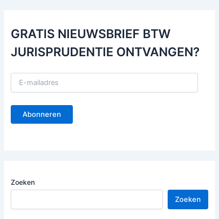
GRATIS NIEUWSBRIEF BTW
JURISPRUDENTIE ONTVANGEN?
E
-
m
a
Abonneren
i
l
a
d
r
e
s
Zoeken
Zoeken