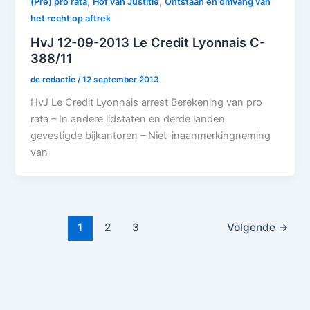
,
,
(Pre) pro rata
Hof van Justitie
Ontstaan en omvang van
het recht op aftrek
HvJ 12-09-2013 Le Credit Lyonnais C-
388/11
de redactie
/
12 september 2013
HvJ Le Credit Lyonnais arrest Berekening van pro
rata – In andere lidstaten en derde landen
gevestigde bijkantoren – Niet-inaanmerkingneming
van
1
2
3
Volgende
→