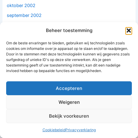
oktober 2002
september 2002
juli 2002
Beheer toestemming
juni 2002
Om de beste ervaringen te bieden, gebruiken wij technologieën zoals
maart 2002
cookies om informatie over je apparaat op te slaan en/of te raadplegen.
Door in te stemmen met deze technologieën kunnen wij gegevens zoals
januari 2002
surfgedrag of unieke ID's op deze site verwerken. Als je geen
december 2001
toestemming geeft of uw toestemming intrekt, kan dit een nadelige
invloed hebben op bepaalde functies en mogelijkheden.
november 2001
oktober 2001
Accepteren
september 2001
Weigeren
juli 2001
juni 2001
Bekijk voorkeuren
mei 2001
Cookiebeleid
Privacyverklaring
maart 2001