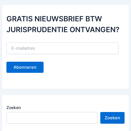
GRATIS NIEUWSBRIEF BTW
JURISPRUDENTIE ONTVANGEN?
E
-
m
a
Abonneren
i
l
a
d
r
e
s
Zoeken
Zoeken